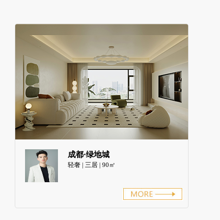
成都·绿地城
轻奢 | 三居 | 90㎡