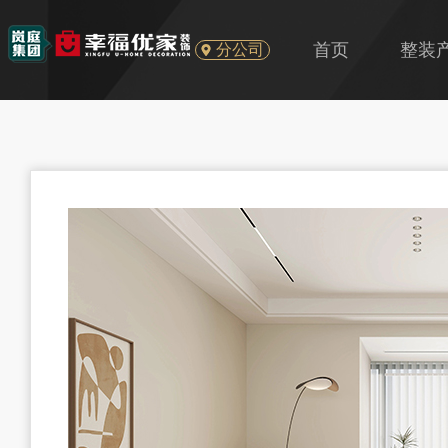
首页
整装
分公司
U+
旧房
精装房