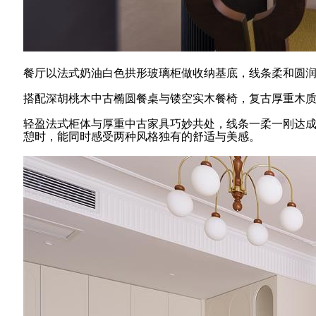
餐厅以法式奶油白色拱形玻璃柜做收纳基底，线条柔和圆
搭配深胡桃木中古椭圆餐桌与镂空实木餐椅，复古厚重木
轻盈法式柜体与厚重中古家具巧妙共处，线条一柔一刚达
憩时，能同时感受两种风格独有的舒适与美感。