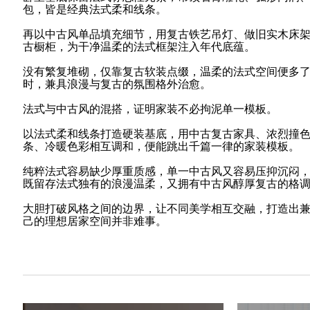
包，皆是经典法式柔和线条。
再以中古风单品填充细节，用复古铁艺吊灯、做旧实木床
古橱柜，为干净温柔的法式框架注入年代底蕴。
没有繁复堆砌，仅靠复古软装点缀，温柔的法式空间便多
时，兼具浪漫与复古的氛围格外治愈。
法式与中古风的混搭，证明家装不必拘泥单一模板。
以法式柔和线条打造硬装基底，用中古复古家具、浓烈撞
条、冷暖色彩相互调和，便能跳出千篇一律的家装模板。
纯粹法式容易缺少厚重质感，单一中古风又容易压抑沉闷
既留存法式独有的浪漫温柔，又拥有中古风醇厚复古的格
大胆打破风格之间的边界，让不同美学相互交融，打造出
己的理想居家空间并非难事。