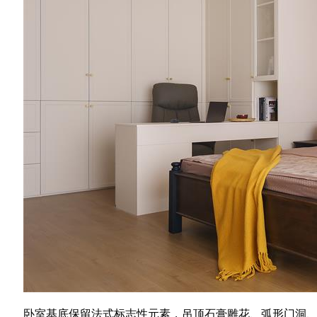
卧室基底保留法式标志性元素，吊顶石膏雕花、弧形门洞