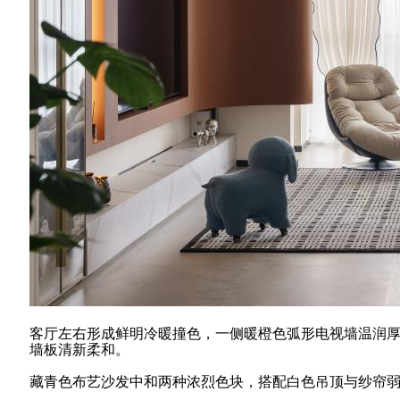
客厅左右形成鲜明冷暖撞色，一侧暖橙色弧形电视墙温润
墙板清新柔和。
藏青色布艺沙发中和两种浓烈色块，搭配白色吊顶与纱帘