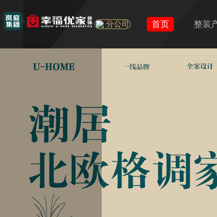
首页
整装
分公司
U+
旧房
精装房