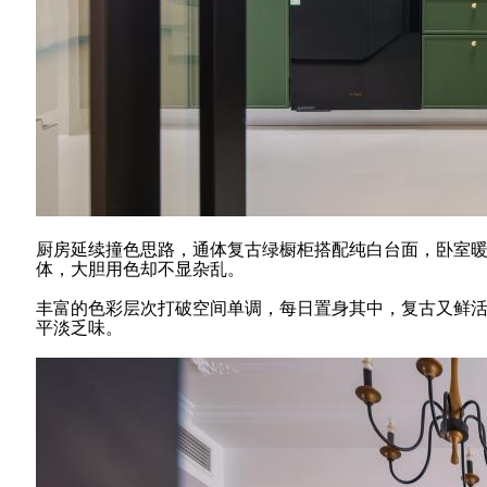
厨房延续撞色思路，通体复古绿橱柜搭配纯白台面，卧室
体，大胆用色却不显杂乱。
丰富的色彩层次打破空间单调，每日置身其中，复古又鲜
平淡乏味。