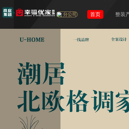
首页
整装
分公司
U+
旧房
精装房