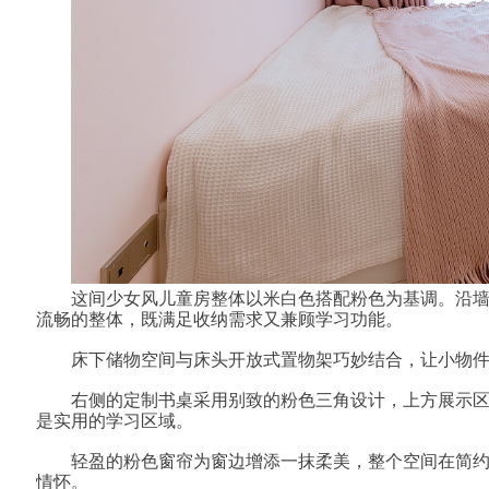
这间少女风儿童房
以米白色
为基调。沿
整体
搭配粉色
流畅的整体，既满足收纳需求又兼顾学习功能。
床下储物空间与床头开放式置物架巧妙结合，让小物
右侧的定制书桌采用别致的
三角设计，上方展示
粉色
是实用的学习区域。
轻盈的粉色窗帘为窗边增添一抹柔美，整个空间在简
情怀。