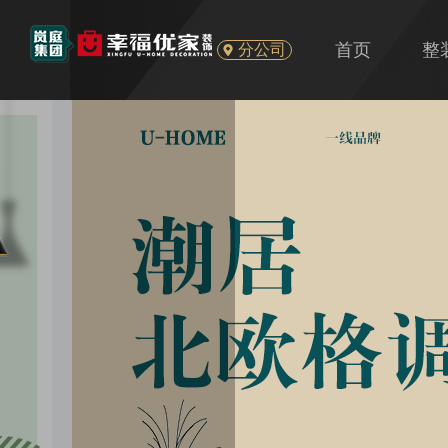
首页
整
分公司
U
旧
精