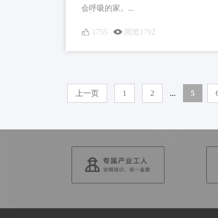
会呼吸的家。...
1755
阅览1792
上一页
1
2
...
5