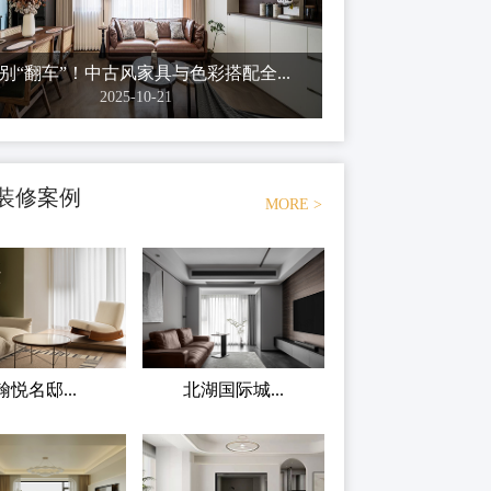
别“翻车”！中古风家具与色彩搭配全...
2025-10-21
装修案例
MORE >
翰悦名邸...
北湖国际城...